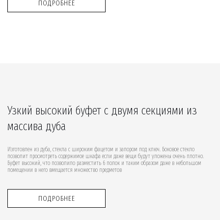
ПОДРОБНЕЕ
Узкий высокий буфет с двумя секциями из
массива дуба
Изготовлен из дуба, стекла с широким фацетом и запором под ключ. Боковое стекло
позволит просмотреть содержимое шкафа если даже вещи будут уложены очень плотно.
Буфет высокий, что позволило разместить 6 полок и таким образом даже в небольшом
помещении в него вмещается множество предметов
ПОДРОБНЕЕ