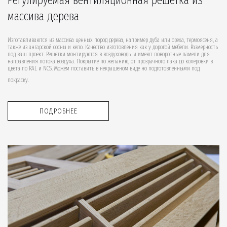
массива дерева
Изготавливаются из массива ценных пород дерева, например дуба или ореха, термоясеня, а
также из ангарской сосны и кело. Качество изготовления как у дорогой мебели. Размерность
под ваш проект. Решетки монтируются в воздуховоды и имеют поворотные ламели для
направления потока воздуха. Покрытие по желанию, от прозрачного лака до колеровки в
цвета по RAL и NCS. Можем поставить в некрашеном виде но подготовленными под
покраску.
ПОДРОБНЕЕ